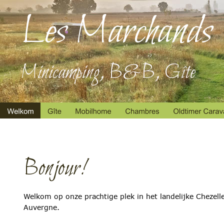
Les Marchands
Minicamping, B&B, G
î
te
Bonjour!
Welkom op onze prachtige plek in het landelijke Chezell
Auvergne. 