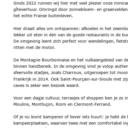
Sinds 2022 runnen wij hier met veel plezier onze minic
gîteverhuur. Omringd door zonnebloem- en graanvelden g
het echte Franse buitenleven.
Hier draait alles om ontspannen: afkoelen in het zwemb
lekker uit eten in één van de goede restaurants in de buu
De omgeving leent zich perfect voor wandelingen, fiets
ritten met de motor. 
De Montagne Bourbonnaise en het vulkaangebied van de
binnen handbereik. In de omgeving vind je volop authen
sfeervolle stadjes, zoals Charroux, uitgeroepen tot mooi
Frankrijk in 2014. Ook Saint-Pourçain-sur-Sioule met zi
caves is zeker een bezoek waard. 
Voor een dagje cultuur, terrasjes of shoppen ben je zo in
Moulins, Montluçon, Riom en Clermont-Ferrand.
Of je nu komt kamperen of liever iets huurt: je hebt de 
kampeerplaatsen, waarvan twee met een comfortabel inge